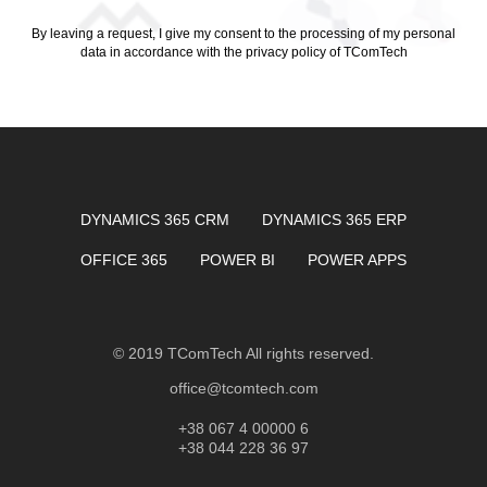
By leaving a request, I give my consent to the processing of my personal
data in accordance with
the privacy policy of TComTech
DYNAMICS 365 CRM
DYNAMICS 365 ERP
OFFICE 365
POWER BI
POWER APPS
© 2019 TComTech All rights reserved.
office@tcomtech.com
+38 067 4 00000 6
+38 044 228 36 97